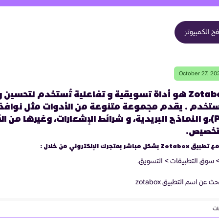
 الكمبيوتر
October 27, 20
تطبيق Zotabox هو أداة تسويقية و تفاعلية تُستخدم لتحسين 
ستخدم . يقدم مجموعة متنوعة من الأدوات مثل نوافذ
(Pop-ups)،و النماذج البريدية، و شرائط الإشعارات، وغيرها من ا
لتخصيص.
مع تطبيق
Zotabox ب
شكل مباشر بمتجرك الإلكتروني من خلال :
> سوق التطبيقات > التسويق.
بحث عن اسم التطبيق
zotabox