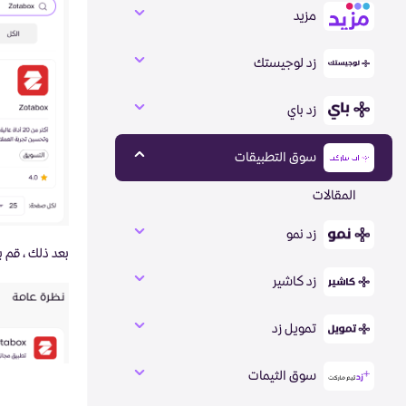
مزيد
زد لوجيستك
زد باي
سوق التطبيقات
المقالات
زد نمو
بعد ذلك ، قم 
زد كاشير
تمويل زد
سوق الثيمات