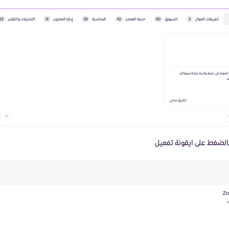
بالضغط على ايقونة تفعيل