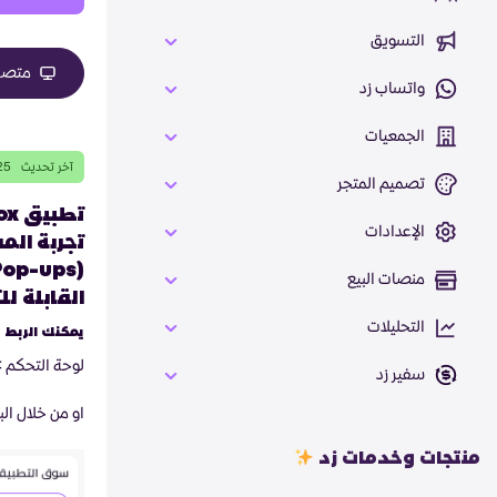
التسويق
متصفح
واتساب زد
الجمعيات
آخر تحديث
25
تصميم المتجر
الإعدادات
تجربة الم
منصات البيع
القابلة ل
التحليلات
يمكنك الربط 
لوحة التحكم 
سفير زد
او من خلال ال
منتجات وخدمات زد