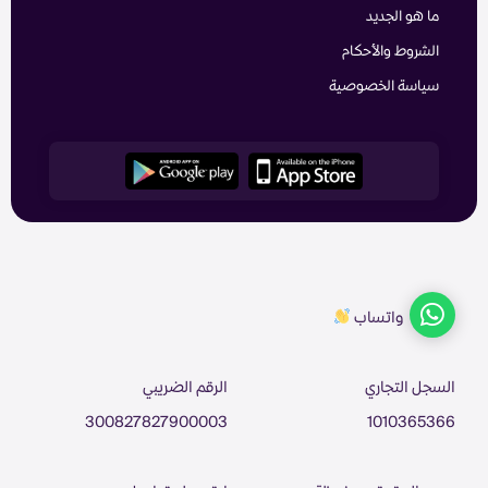
ما هو الجديد
الشروط والأحكام
سياسة الخصوصية
واتساب
السجل التجاري
الرقم الضريبي
300827827900003
1010365366