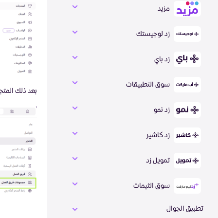
مزيد
زد لوجيستك
زد باي
سوق التطبيقات
بعد ذلك المتج
زد نمو
زد كاشير
تمويل زد
سوق الثيمات
تطبيق الجوال