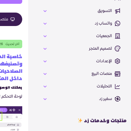
التسويق
متصفح
واتساب زد
الجمعيات
آخر تحديث
26
تصميم المتجر
خاصية ال
الإعدادات
وتصنيفهم 
الصلاحيات
منصات البيع
داخل المت
التحليلات
يمكنك الوصول
لوحة التحكم 
سفير زد
منتجات وخدمات زد